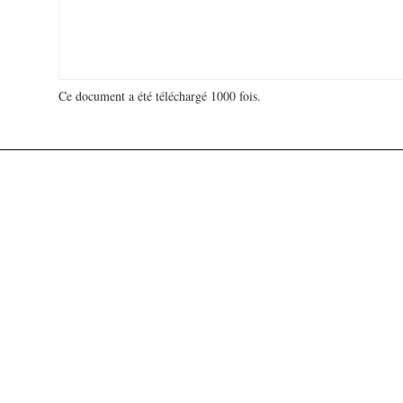
Ce document a été téléchargé 1000 fois.
18 906 618 visites - 300