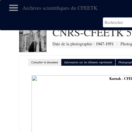
Archives scientifiques du CFEETK
CNRS-CFEETK 5
Date de la photographie :
1947-1951
Photog
Consulter le document
Information sur les éléments représentés
Photograph