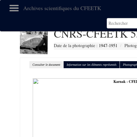
Archives scientifiques du CFEETK
CNRS-CFEETK 5
Date de la photographie :
1947-1951
Photog
Consulter le document
Information sur les éléments représentés
Photograph