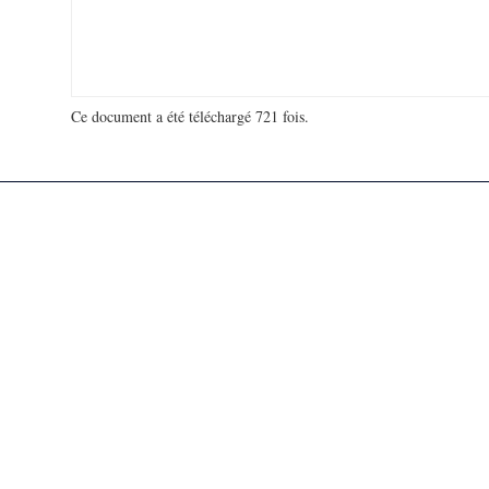
Ce document a été téléchargé 721 fois.
18 918 339 visites - 147