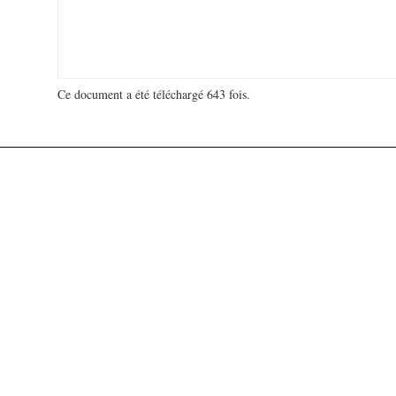
Ce document a été téléchargé 643 fois.
18 922 021 visites - 35