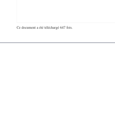
Ce document a été téléchargé 647 fois.
18 922 012 visites - 35