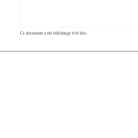
Ce document a été téléchargé 616 fois.
18 948 411 visites - 115