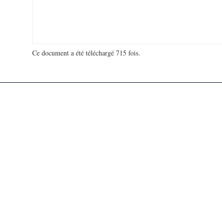
Ce document a été téléchargé 715 fois.
18 916 732 visites - 131