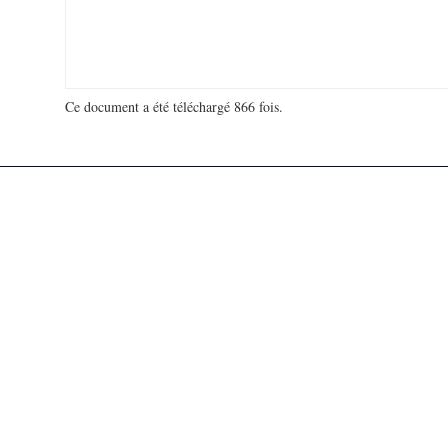
Ce document a été téléchargé 866 fois.
18 974 981 visites - 655