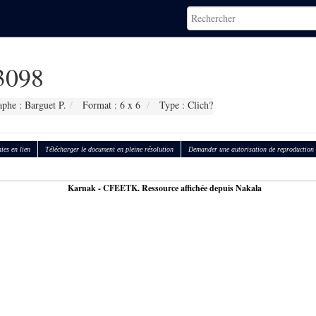
3098
phe : Barguet P.
Format : 6 x 6
Type : Clich?
ies en lien
Télécharger le document en pleine résolution
Demander une autorisation de reproduction