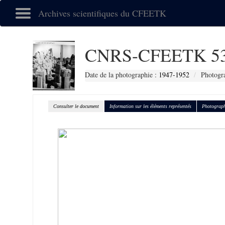
Archives scientifiques du CFEETK
CNRS-CFEETK 5
Date de la photographie :
1947-1952
Photogra
Consulter le document
Information sur les éléments représentés
Photograph