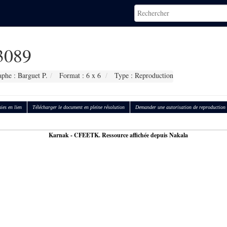
3089
phe : Barguet P.
Format : 6 x 6
Type : Reproduction
ies en lien
Télécharger le document en pleine résolution
Demander une autorisation de reproduction