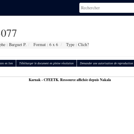
077
he : Barguet P.
Format : 6 x 6
Type : Clich?
ies en lien
Télécharger le document en pleine résolution
Demander une autorisation de reproduction