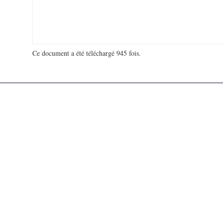
Ce document a été téléchargé 945 fois.
18 927 559 visites - 91