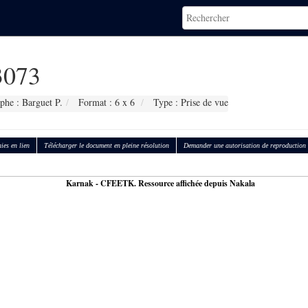
073
phe : Barguet P.
Format : 6 x 6
Type : Prise de vue
ies en lien
Télécharger le document en pleine résolution
Demander une autorisation de reproduction