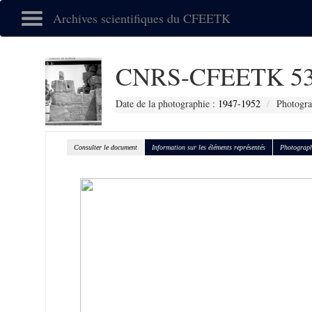
Archives scientifiques du CFEETK
CNRS-CFEETK 53
Date de la photographie :
1947-1952
Photogra
Consulter le document
Information sur les éléments représentés
Photograph