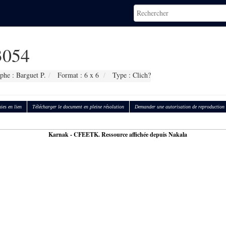
054
phe : Barguet P.
Format : 6 x 6
Type : Clich?
ies en lien
Télécharger le document en pleine résolution
Demander une autorisation de reproduction