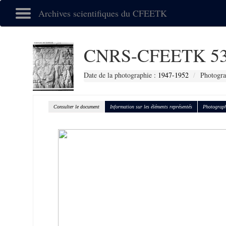
Archives scientifiques du CFEETK
CNRS-CFEETK 53
Date de la photographie :
1947-1952
Photogra
Consulter le document
Information sur les éléments représentés
Photograph