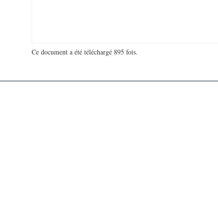
Ce document a été téléchargé 895 fois.
18 916 798 visites - 131