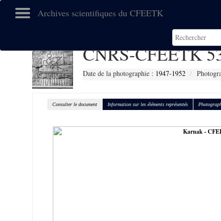
Archives scientifiques du CFEETK
CNRS-CFEETK 5
Date de la photographie :
1947-1952
Photogra
Consulter le document
Information sur les éléments représentés
Photograph