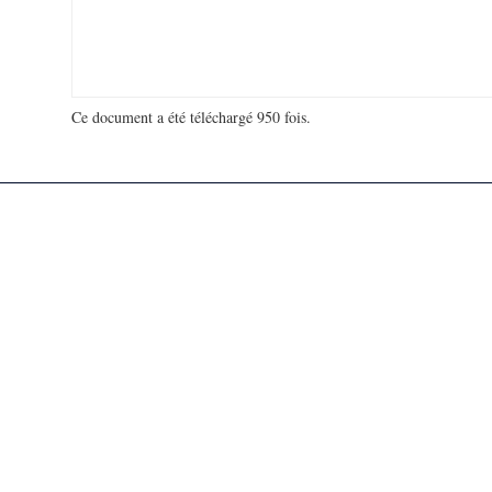
Ce document a été téléchargé 950 fois.
18 906 770 visites - 31