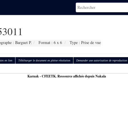
3011
graphe : Barguet P.
Format : 6 x 6
Type : Prise de vue
ies en lien
Télécharger le document en pleine résolution
Demander une autorisation de reproduction