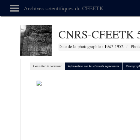
Archives scientifiques du CFEETK
CNRS-CFEETK 5
Date de la photographie :
1947-1952
Photo
Consulter le document
Information sur les éléments représentés
Photograph