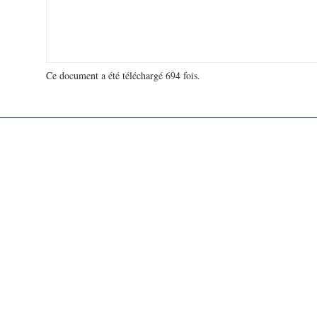
Ce document a été téléchargé 694 fois.
18 906 630 visites - 30