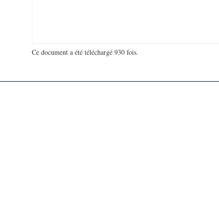
Ce document a été téléchargé 930 fois.
18 951 320 visites - 144