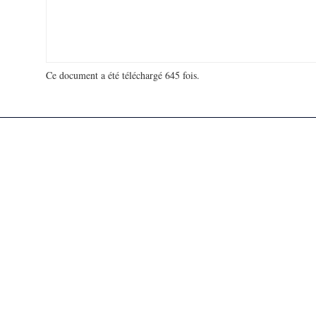
Ce document a été téléchargé 645 fois.
18 940 653 visites - 37