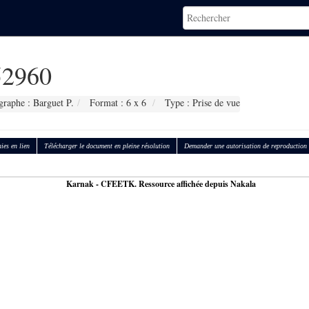
2960
graphe : Barguet P.
Format : 6 x 6
Type : Prise de vue
ies en lien
Télécharger le document en pleine résolution
Demander une autorisation de reproduction