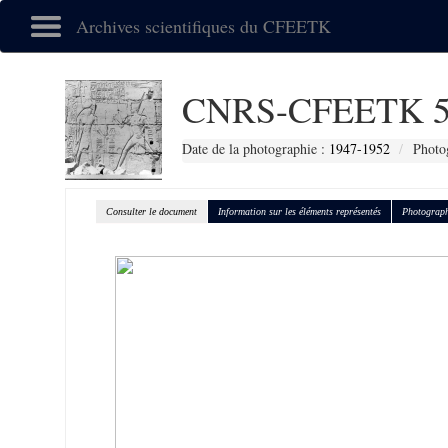
Archives scientifiques du CFEETK
CNRS-CFEETK 5
Date de la photographie :
1947-1952
Photo
Consulter le document
Information sur les éléments représentés
Photograph