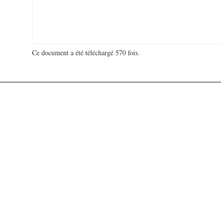
Ce document a été téléchargé 570 fois.
18 905 398 visites - 178