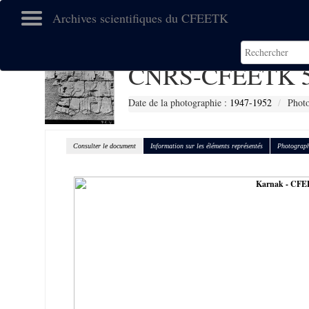
Archives scientifiques du CFEETK
CNRS-CFEETK 5
Date de la photographie :
1947-1952
Photo
Consulter le document
Information sur les éléments représentés
Photograph