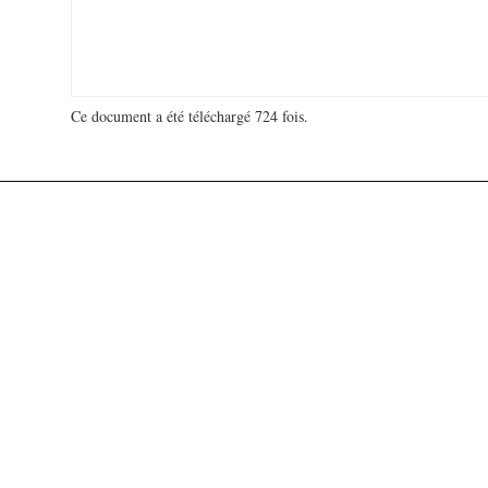
Ce document a été téléchargé 724 fois.
18 976 022 visites - 759