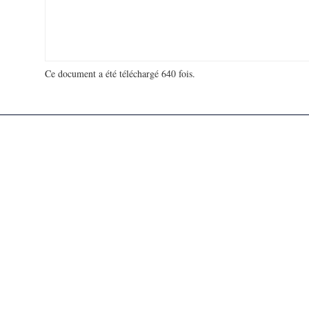
Ce document a été téléchargé 640 fois.
18 975 300 visites - 68