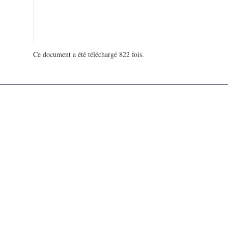
Ce document a été téléchargé 822 fois.
18 936 592 visites - 181