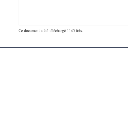
Ce document a été téléchargé 1145 fois.
18 989 593 visites - 334