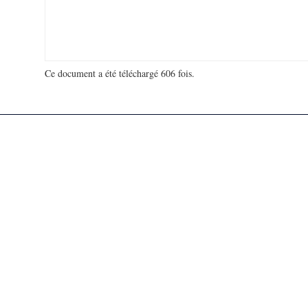
Ce document a été téléchargé 606 fois.
18 969 336 visites - 88