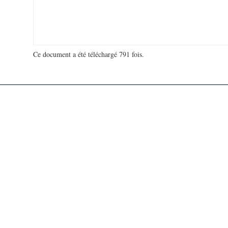
Ce document a été téléchargé 791 fois.
18 916 800 visites - 131