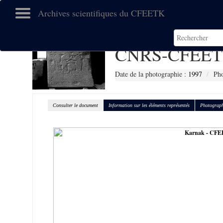
Archives scientifiques du CFEETK
CNRS-CFEET
Date de la photographie :
1997
Pho
Consulter le document
Information sur les éléments représentés
Photograph