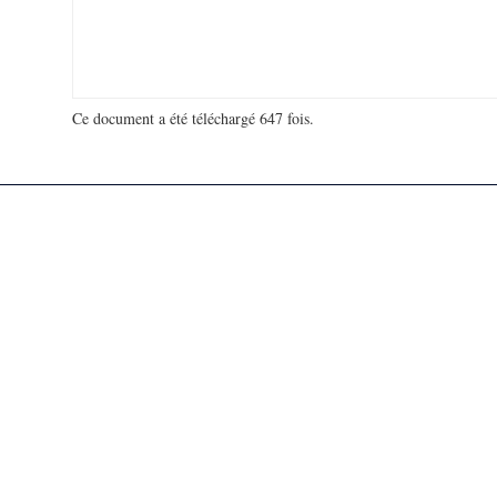
Ce document a été téléchargé 647 fois.
18 906 695 visites - 30