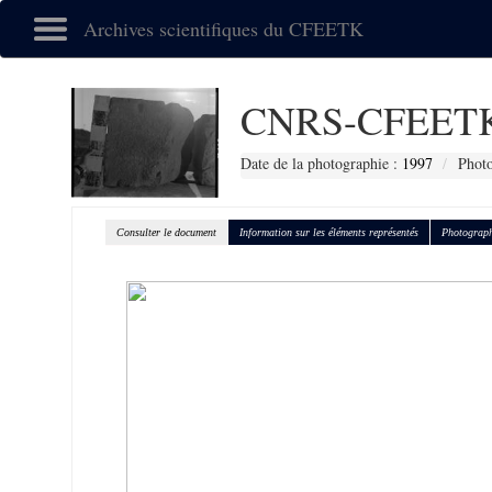
Archives scientifiques du CFEETK
CNRS-CFEETK
Date de la photographie :
1997
Photo
Consulter le document
Information sur les éléments représentés
Photograph