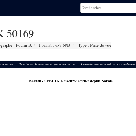
 50169
graphe : Poulin B.
Format : 6x7 N/B
Type : Prise de vue
ies en lien
Télécharger le document en pleine résolution
Demander une autorisation de reproduction