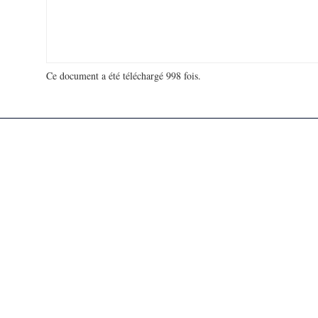
Ce document a été téléchargé 998 fois.
18 909 575 visites - 59