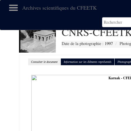
Archives scientifiques du CFEETK
CNRS-CFEETK
Date de la photographie :
1997
Photog
Consulter le document
Information sur les éléments représentés
Photograph