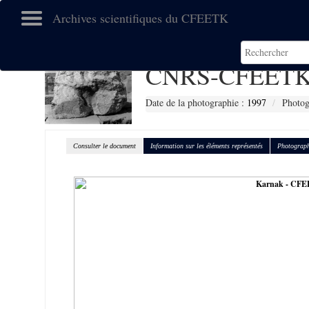
Archives scientifiques du CFEETK
CNRS-CFEETK
Date de la photographie :
1997
Photog
Consulter le document
Information sur les éléments représentés
Photograph