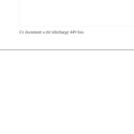
Ce document a été téléchargé 449 fois.
18 929 821 visites - 113