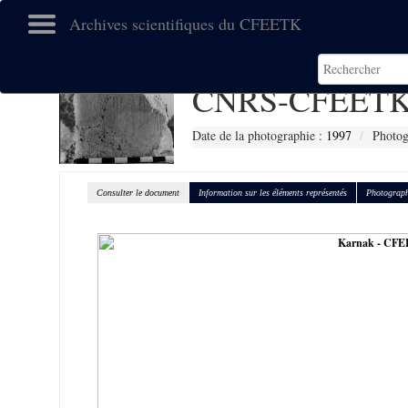
Archives scientifiques du CFEETK
CNRS-CFEETK
Date de la photographie :
1997
Photog
Consulter le document
Information sur les éléments représentés
Photograph