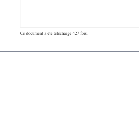
Ce document a été téléchargé 427 fois.
18 915 321 visites - 117