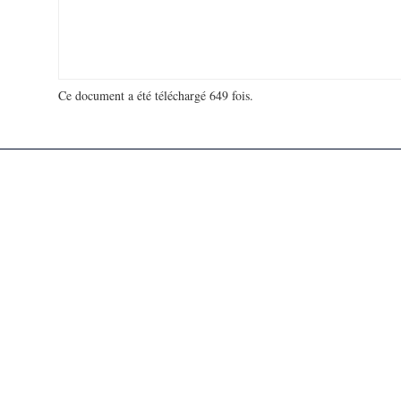
Ce document a été téléchargé 649 fois.
18 970 835 visites - 238