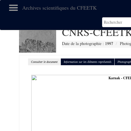
Archives scientifiques du CFEETK
CNRS-CFEETK
Date de la photographie :
1997
Photog
Consulter le document
Information sur les éléments représentés
Photograph