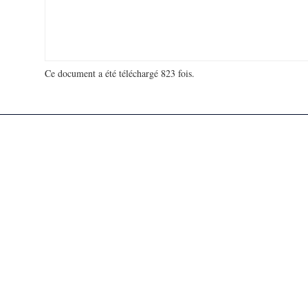
Ce document a été téléchargé 823 fois.
18 926 898 visites - 84