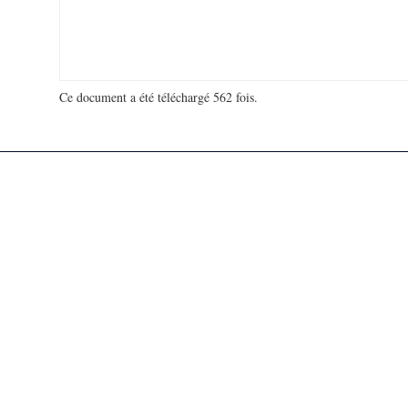
Ce document a été téléchargé 562 fois.
18 936 305 visites - 178