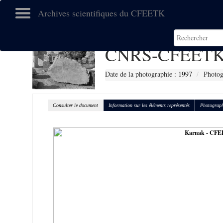
Archives scientifiques du CFEETK
CNRS-CFEETK
Date de la photographie :
1997
Photog
Consulter le document
Information sur les éléments représentés
Photograph