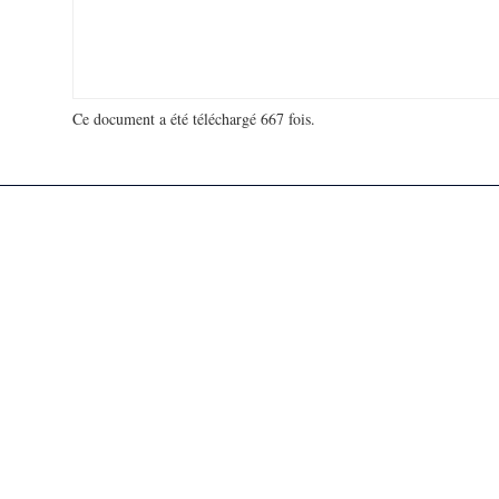
Ce document a été téléchargé 667 fois.
18 988 395 visites - 214