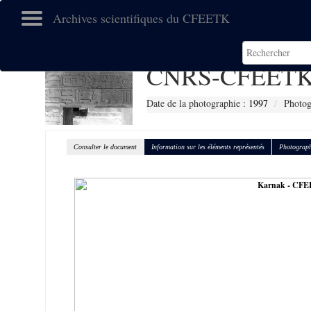
Archives scientifiques du CFEETK
CNRS-CFEETK
Date de la photographie :
1997
Photog
Consulter le document
Information sur les éléments représentés
Photograph