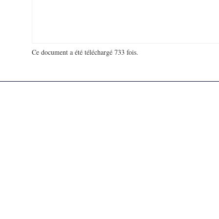
Ce document a été téléchargé 733 fois.
18 974 253 visites - 582