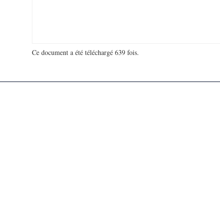
Ce document a été téléchargé 639 fois.
18 965 666 visites - 288