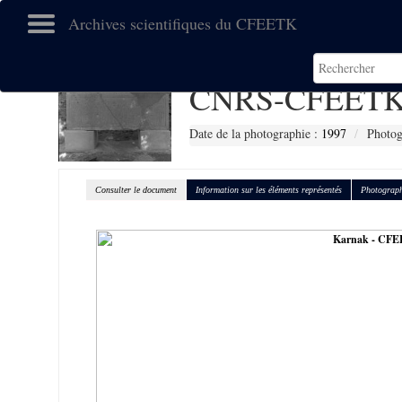
Archives scientifiques du CFEETK
CNRS-CFEETK
Date de la photographie :
1997
Photog
Consulter le document
Information sur les éléments représentés
Photograph