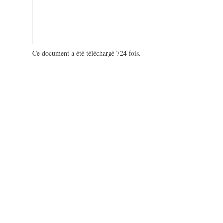
Ce document a été téléchargé 724 fois.
18 936 485 visites - 180