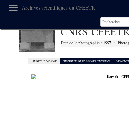
Archives scientifiques du CFEETK
CNRS-CFEETK
Date de la photographie :
1997
Photog
Consulter le document
Information sur les éléments représentés
Photograph