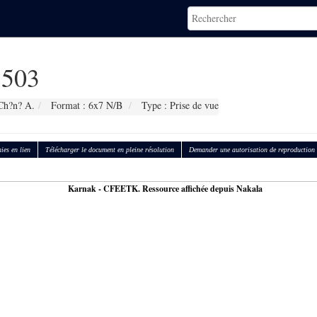
503
Ch?n? A.
Format : 6x7 N/B
Type : Prise de vue
ies en lien
Télécharger le document en pleine résolution
Demander une autorisation de reproduction