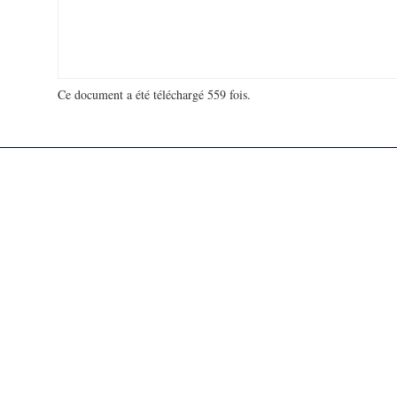
Ce document a été téléchargé 559 fois.
18 922 514 visites - 407