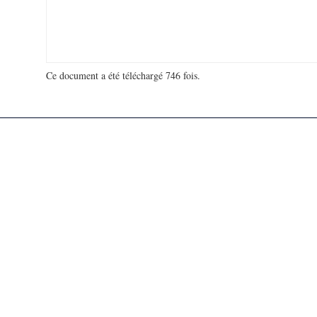
Ce document a été téléchargé 746 fois.
18 914 015 visites - 104