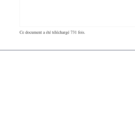
Ce document a été téléchargé 731 fois.
18 912 735 visites - 912