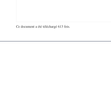
Ce document a été téléchargé 613 fois.
18 910 879 visites - 72