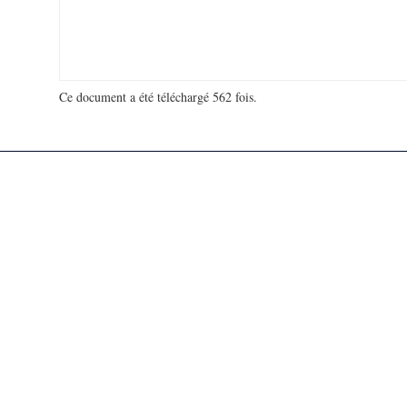
Ce document a été téléchargé 562 fois.
18 964 882 visites - 280