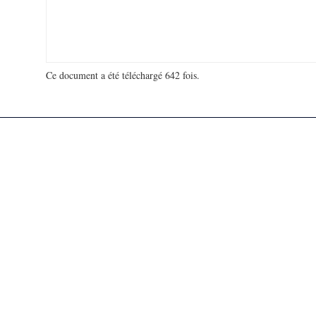
Ce document a été téléchargé 642 fois.
18 998 892 visites - 126