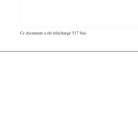
Ce document a été téléchargé 517 fois.
18 950 200 visites - 133