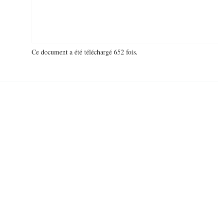
Ce document a été téléchargé 652 fois.
18 936 017 visites - 175