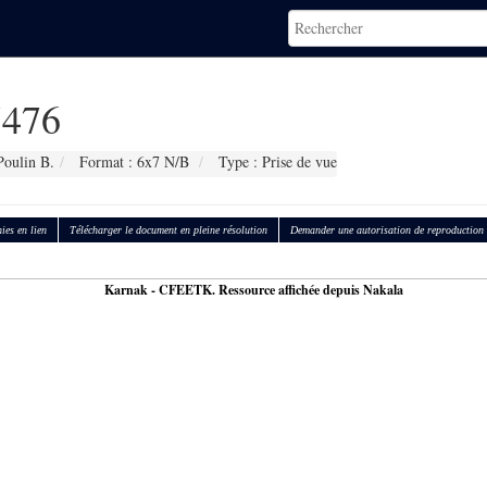
476
Poulin B.
Format : 6x7 N/B
Type : Prise de vue
ies en lien
Télécharger le document en pleine résolution
Demander une autorisation de reproduction