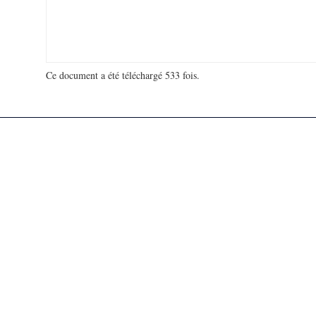
Ce document a été téléchargé 533 fois.
18 911 821 visites - 821