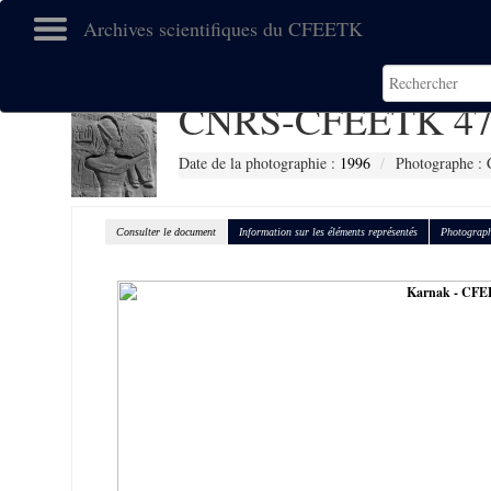
Archives scientifiques du CFEETK
CNRS-CFEETK 47
Date de la photographie :
1996
Photographe : 
Consulter le document
Information sur les éléments représentés
Photograph